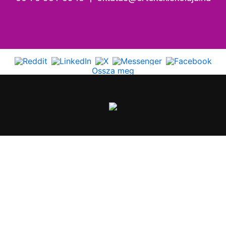
Ossza meg
Általános Szerzősdési Feltételek
Adatvédelmi nyilatkozat
Szerzői jogok
Kapcsolat
Társoldalaink
Fényközpont Alapítvány