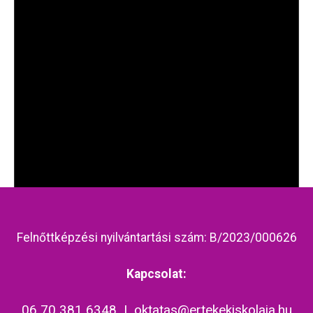
Felnőttképzési nyilvántartási szám: B/2023/000626
Notice
Kapcsolat:
Nincsenek jövőbeni események.
06 70 381 6348
|
oktatas@ertekekiskolaja.hu