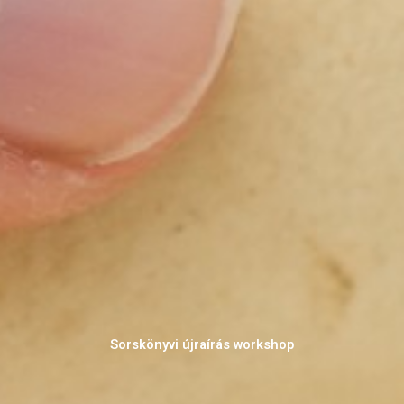
Sorskönyvi újraírás workshop