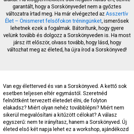
garantált, hogy a Sorskönyvedet nem a győztes
változatra írtad meg. Ha már elvégezted az
Asszertív
Élet – Önismeret felsőfokon tréningünket
, ismerősek
lehetnek ezek a fogalmak. Bátorítunk, hogy gyere
velünk tovább és dolgozz a Sorskönyveden is. Ha most
jársz itt először, olvass tovább, hogy lásd, hogy
változhat meg az életed, ha újra írod a Sorskönyved!
Van egy életterved és van a Sorskönyved. A kettő sok
esetben teljesen eltér egymástól. Szeretnéd
felnőttként tervezett életedet élni, de folyton
elakadsz? Miért olyan nehéz továbblépni? Miért nem
sikerül megvalósítani a kitűzött célokat? A válasz
egyszerű: nem te irányítasz, hanem a Sorskönyved. Új
életed első két napja lehet ez a workshop, ajándékozd