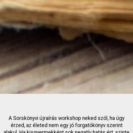
A Sorskönyvi újraírás workshop neked szól, ha úgy
érzed, az életed nem egy jó forgatókönyv szerint
alakul. Ha kisgyermekként sok negatív hatás ért, szinte