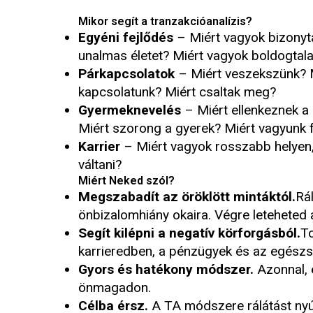
Mikor segít a tranzakcióanalízis?
Egyéni fejlődés
– Miért vagyok bizonyta
unalmas életet? Miért vagyok boldogtal
Párkapcsolatok
– Miért veszekszünk? Mi
kapcsolatunk? Miért csaltak meg?
Gyermeknevelés
– Miért ellenkeznek a 
Miért szorong a gyerek? Miért vagyunk 
Karrier
– Miért vagyok rosszabb helyen
váltani?
Miért Neked szól?
Megszabadít az öröklött mintáktól.
Rá
önbizalomhiány okaira. Végre leteheted 
Segít kilépni a negatív körforgásból.
To
karrieredben, a pénzügyek és az egészsé
Gyors és hatékony módszer.
Azonnal, 
önmagadon.
Célba érsz.
A TA módszere rálátást nyúj