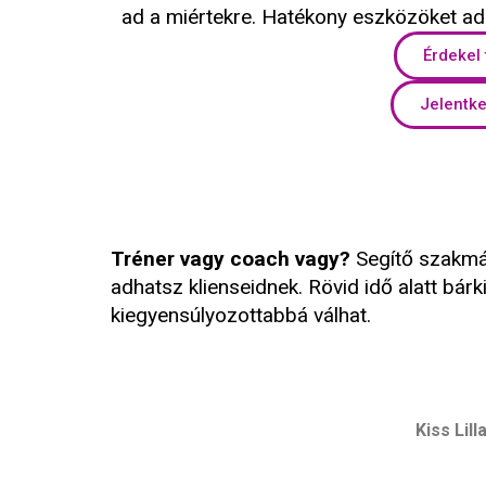
ad a miértekre. Hatékony eszközöket ad
Érdekel
Jelentke
Tréner vagy coach vagy?
Segítő szakmá
adhatsz klienseidnek. Rövid idő alatt bár
kiegyensúlyozottabbá válhat.
Kiss Lill