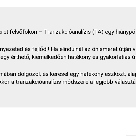
et felsőfokon – Tranzakcióanalízis (TA) egy hiánypót
ezeted és fejlődj! Ha elindulnál az önismeret útján 
l egy érthető, kiemelkedően hatékony és gyakorlatia
ában dolgozol, és keresel egy hatékony eszközt, alapo
kkor a tranzakcióanalízis módszere a legjobb választá