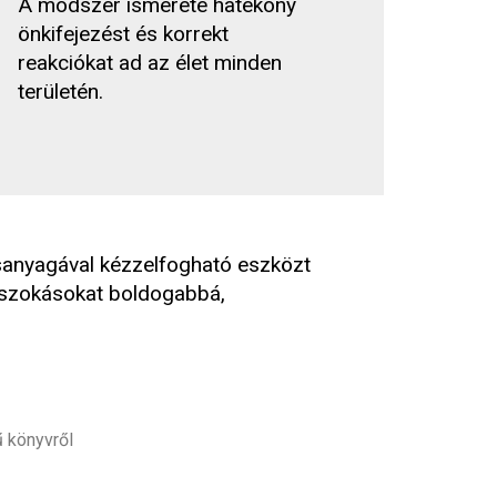
A módszer ismerete hatékony
önkifejezést és korrekt
reakciókat ad az élet minden
területén.
sanyagával kézzelfogható eszközt
sz szokásokat boldogabbá,
ű könyvről