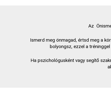
Az Önismer
Ismerd meg önmagad, értsd meg a körny
bolyongsz, ezzel a tréningge
Ha pszichológusként vagy segítő szakm
a