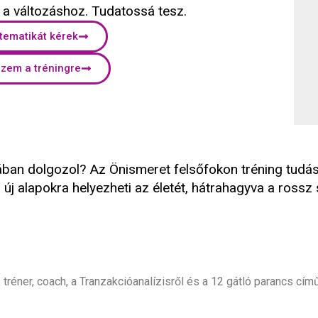
 a változáshoz. Tudatossá tesz.
 tematikát kérek
zem a tréningre
ban dolgozol? Az Önismeret felsőfokon tréning tudá
ki új alapokra helyezheti az életét, hátrahagyva a ros
a
tréner, coach, a Tranzakcióanalízisről és a 12 gátló parancs cím