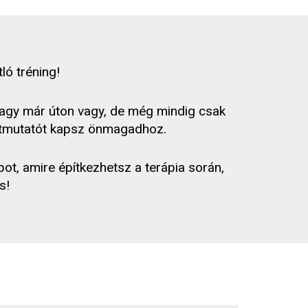
ló tréning!
vagy már úton vagy, de még mindig csak
s útmutatót kapsz önmagadhoz.
t, amire építkezhetsz a terápia során,
s!