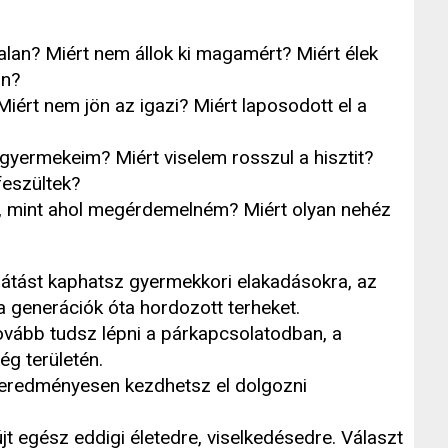
lan? Miért nem állok ki magamért? Miért élek
an?
ért nem jön az igazi? Miért laposodott el a
gyermekeim? Miért viselem rosszul a hisztit?
feszültek?
, mint ahol megérdemelném? Miért olyan nehéz
látást kaphatsz gyermekkori elakadásokra, az
a generációk óta hordozott terheket.
vább tudsz lépni a párkapcsolatodban, a
g területén.
eredményesen kezdhetsz el dolgozni
t egész eddigi életedre, viselkedésedre. Választ