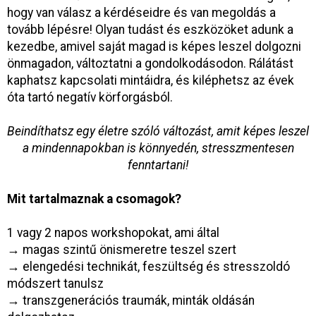
hogy van válasz a kérdéseidre és van megoldás a
tovább lépésre! Olyan tudást és eszközöket adunk a
kezedbe, amivel saját magad is képes leszel dolgozni
önmagadon, változtatni a gondolkodásodon. Rálátást
kaphatsz kapcsolati mintáidra, és kiléphetsz az évek
óta tartó negatív körforgásból.
Beindíthatsz egy életre szóló változást, amit képes leszel
a mindennapokban is könnyedén, stresszmentesen
fenntartani!
Mit tartalmaznak a csomagok?
1 vagy 2 napos workshopokat, ami által
→
magas szintű önismeretre teszel szert
→
elengedési technikát, feszültség és stresszoldó
módszert tanulsz
→
transzgenerációs traumák, minták oldásán