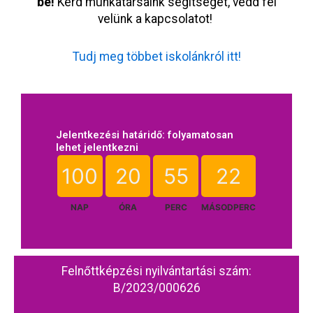
be!
Kérd munkatársaink segítségét, vedd fel
velünk a kapcsolatot!
Tudj meg többet iskolánkról itt!
Jelentkezési határidő: folyamatosan
lehet jelentkezni
100
20
55
22
NAP
ÓRA
PERC
MÁSODPERC
Felnőttképzési nyilvántartási szám:
B/2023/000626