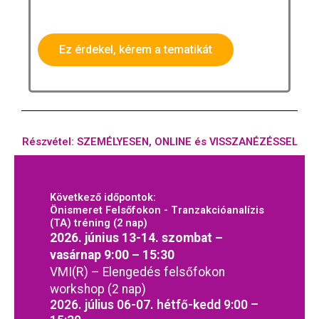
Ez érdekel, kérem a tematikát
Részvétel: SZEMÉLYESEN, ONLINE és VISSZANÉZÉSSEL
Következő időpontok:
Önismeret Felsőfokon - Tranzakcióanalízis
(TA) tréning (2 nap)
2026. június 13-14. szombat –
vasárnap 9:00 – 15:30
(R)
VMI
– Elengedés felsőfokon
workshop (2 nap)
2026. július 06-07. hétfő-kedd 9:00 –