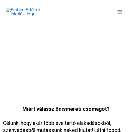
Skip
to
content
Önismereti Csomagok
Miért válassz önismereti csomagot?
Célunk, hogy akár több éve tartó elakadásokból,
szenvedésből mutassunk neked kiutat! Látni fogod,