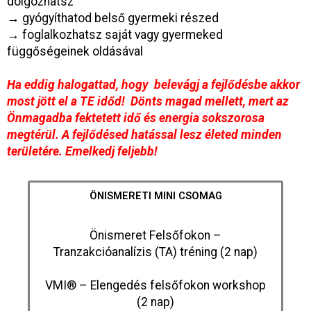
dolgozhatsz
→
gyógyíthatod belső gyermeki részed
→
foglalkozhatsz saját vagy gyermeked
függőségeinek oldásával
Ha eddig halogattad, hogy belevágj a fejlődésbe akkor
most jött el a TE időd! Dönts magad mellett, mert az
Önmagadba fektetett idő és energia sokszorosa
megtérül. A fejlődésed hatással lesz életed minden
területére. Emelkedj feljebb!
ÖNISMERETI MINI CSOMAG
Önismeret Felsőfokon –
Tranzakcióanalízis (TA) tréning (2 nap)
VMI® – Elengedés felsőfokon workshop
(2 nap)