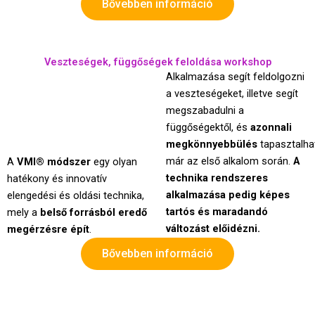
Bővebben információ
Veszteségek, függőségek feloldása workshop
Alkalmazása segít feldolgozni
a veszteségeket, illetve segít
megszabadulni a
függőségektől, és
azonnali
megkönnyebbülés
tapasztalha
már az első alkalom során.
A
A
VMI
® módszer
egy olyan
technika rendszeres
hatékony és innovatív
alkalmazása pedig képes
elengedési és oldási technika,
tartós és maradandó
mely a
belső forrásból eredő
változást előidézni.
megérzésre épít
.
Bővebben információ