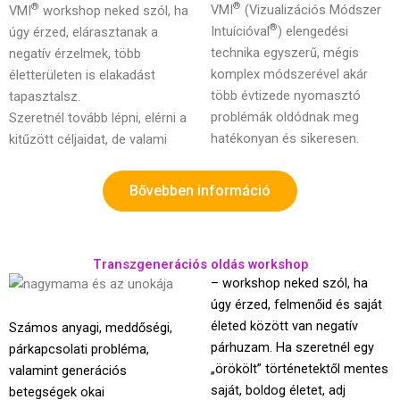
®
®
VMI
(Vizualizációs Módszer
VMI
workshop neked szól, ha
®
Intuícióval
) elengedési
úgy érzed, elárasztanak a
technika egyszerű, mégis
negatív érzelmek, több
komplex módszerével akár
életterületen is elakadást
több évtizede nyomasztó
tapasztalsz.
problémák oldódnak meg
Szeretnél tovább lépni, elérni a
hatékonyan és sikeresen.
kitűzött céljaidat, de valami
Bővebben információ
Transzgenerációs oldás workshop
– workshop neked szól, ha
úgy érzed, felmenőid és saját
életed között van negatív
Számos anyagi, meddőségi,
párhuzam. Ha szeretnél egy
párkapcsolati probléma,
„örökölt” történetektől mentes
valamint generációs
saját, boldog életet, adj
betegségek okai