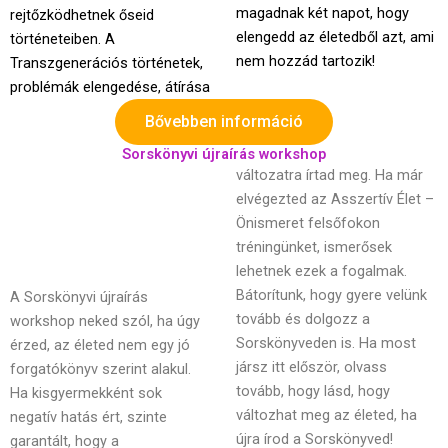
magadnak két napot, hogy
rejtőzködhetnek őseid
elengedd az életedből azt, ami
történeteiben. A
nem hozzád tartozik!
Transzgenerációs történetek,
problémák elengedése, átírása
Bővebben információ
Sorskönyvi újraírás workshop
változatra írtad meg. Ha már
elvégezted az Asszertív Élet –
Önismeret felsőfokon
tréningünket, ismerősek
lehetnek ezek a fogalmak.
A Sorskönyvi újraírás
Bátorítunk, hogy gyere velünk
workshop neked szól, ha úgy
tovább és dolgozz a
érzed, az életed nem egy jó
Sorskönyveden is. Ha most
forgatókönyv szerint alakul.
jársz itt először, olvass
Ha kisgyermekként sok
tovább, hogy lásd, hogy
negatív hatás ért, szinte
változhat meg az életed, ha
újra írod a Sorskönyved!
garantált, hogy a