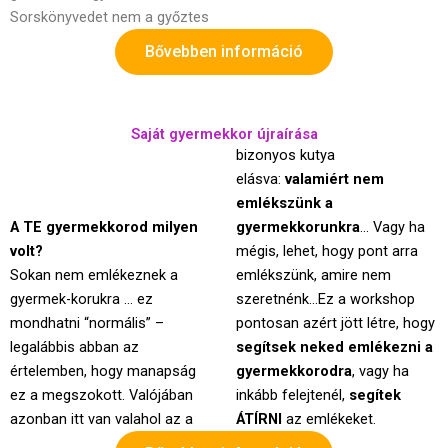
Sorskönyvedet nem a győztes
Bővebben információ
Saját gyermekkor újraírása
bizonyos kutya
elásva:
valamiért nem
emlékszünk a
A TE gyermekkorod milyen
gyermekkorunkra
… Vagy ha
volt?
mégis, lehet, hogy pont arra
Sokan nem emlékeznek a
emlékszünk, amire nem
gyermek-korukra … ez
szeretnénk…Ez a workshop
mondhatni “normális” –
pontosan azért jött létre, hogy
legalábbis abban az
segítsek neked emlékezni a
értelemben, hogy manapság
gyermekkorodra
, vagy ha
ez a megszokott. Valójában
inkább felejtenél,
segítek
azonban itt van valahol az a
ÁTÍRNI
az emlékeket.