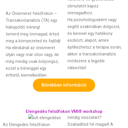
útmutatót kapsz
önmagadhoz.
Az Önismeret felsőfokon –
Ha pszichológusként vagy
Tranzakcióanalízis (TA) egy
segítő szakmában dolgozol,
hiánypótló tréning!
és keresel egy hatékony
Ismerd meg önmagad, értsd
eszközt, alapot, amire
meg a környezeted és fejlődj!
építkezhetsz a terápia során,
Ha elindulnál az önismeret
akkor a tranzakcióanalízis
útján vagy már úton vagy, de
módszere a legjobb
még mindig csak bolyongsz,
választás!
ezzel a tréninggel egy
érthető, kiemelkedően
Bővebben információ
Elengedés felsőfokon VMI® workshop
mindig visszatart?
Szabadítsd fel magad! A
Az Elengedés felsőfokon