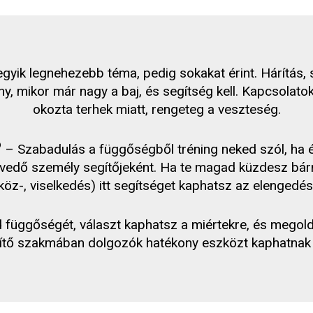
yik legnehezebb téma, pedig sokakat érint. Hárítás, s
ny, mikor már nagy a baj, és segítség kell. Kapcsolato
okozta terhek miatt, rengeteg a veszteség.
®
– Szabadulás a függőségből tréning neked szól, ha é
edő személy segítőjeként. Ha te magad küzdesz bármi
köz-, viselkedés) itt segítséget kaphatsz az elengedés
üggőségét, választ kaphatsz a miértekre, és megold
ítő szakmában dolgozók hatékony eszközt kaphatnak