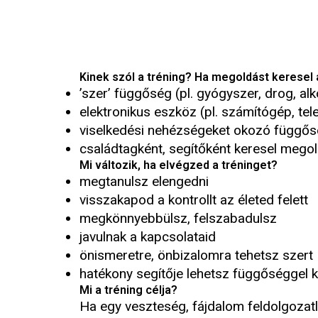
Kinek szól a tréning? Ha megoldást keresel
’szer’ függőség (pl. gyógyszer, drog, alko
elektronikus eszköz (pl. számítógép, tel
viselkedési nehézségeket okozó függősé
családtagként, segítőként keresel mego
Mi változik, ha elvégzed a tréninget?
megtanulsz elengedni
visszakapod a kontrollt az életed felett
megkönnyebbülsz, felszabadulsz
javulnak a kapcsolataid
önismeretre, önbizalomra tehetsz szert
hatékony segítője lehetsz függőséggel
Mi a tréning célja?
Ha egy veszteség, fájdalom feldolgozat