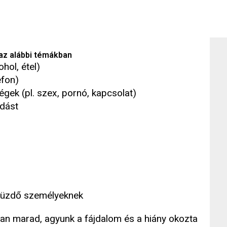
 az alábbi témákban
hol, étel)
efon)
gek (pl. szex, pornó, kapcsolat)
ldást
 küzdő személyeknek
lan marad, agyunk a fájdalom és a hiány okozta