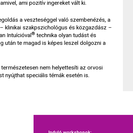
mivel, ami pozitív ingereket vált ki.
megoldás a veszteséggel való szembenézés, a
– klinikai szakpszichológus és közgazdász –
®
n Intuícióval
technika olyan tudást és
ng után te magad is képes leszel dolgozni a
természetesen nem helyettesíti az orvosi
t nyújthat speciális témák esetén is.
Induló workshopok: