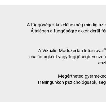
A függőségek kezelése még mindig az eg
Általában a függőségre akkor derül fé
A Vizuális Módszertan Intuícióval
családtagként vagy függőségben szenv
esz
Megértheted gyermeked f
Tréningünkön pszichológusok, seg