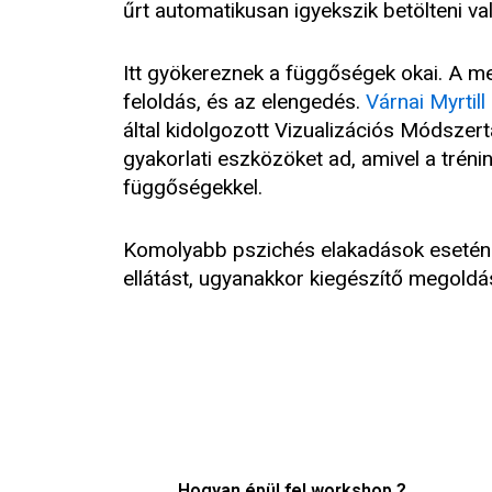
űrt automatikusan igyekszik betölteni vala
Itt gyökereznek a függőségek okai. A 
feloldás, és az elengedés.
Várnai Myrtill
által kidolgozott Vizualizációs Módszerta
gyakorlati eszközöket ad, amivel a tréni
függőségekkel.
Komolyabb pszichés elakadások esetén 
ellátást, ugyanakkor kiegészítő megoldás
Hogyan épül fel workshop ?