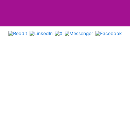
Ossza meg
Általános Szerzősdési Feltételek
Adatvédelmi nyilatkozat
Szerzői jogok
Kapcsolat
Társoldalaink
Fényközpont Alapítvány