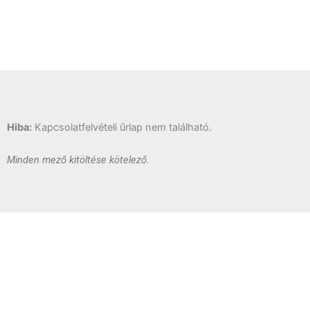
Hiba:
Kapcsolatfelvételi űrlap nem található.
Minden mező kitöltése kötelező.