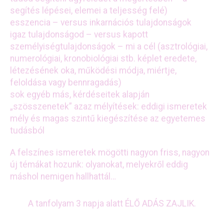
segítés lépései, elemei a teljesség felé)
esszencia – versus inkarnációs tulajdonságok
igaz tulajdonságod – versus kapott
személyiségtulajdonságok – mi a cél (asztrológiai,
numerológiai, kronobiológiai stb. képlet eredete,
létezésének oka, működési módja, miértje,
feloldása vagy bennragadás)
sok egyéb más, kérdéseitek alapján
„szösszenetek” azaz mélyítések: eddigi ismeretek
mély és magas szintű kiegészítése az egyetemes
tudásból
A felszínes ismeretek mögötti nagyon friss, nagyon
új témákat hozunk: olyanokat, melyekről eddig
máshol nemigen hallhattál…
A tanfolyam 3 napja alatt ÉLŐ ADÁS ZAJLIK.