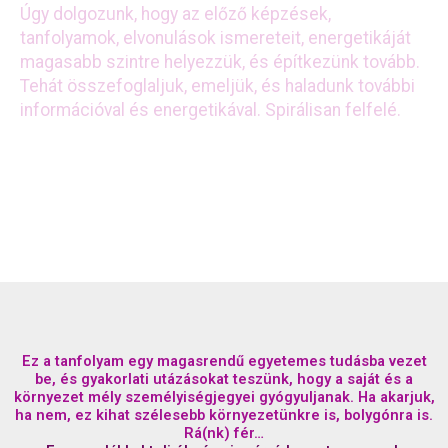
Úgy dolgozunk, hogy az előző képzések,
tanfolyamok, elvonulások ismereteit, energetikáját
magasabb szintre helyezzük, és építkezünk tovább.
Tehát összefoglaljuk, emeljük, és haladunk további
információval és energetikával. Spirálisan felfelé.
Ez a tanfolyam egy magasrendű egyetemes tudásba vezet
be, és gyakorlati utázásokat teszünk, hogy a saját és a
környezet mély személyiségjegyei gyógyuljanak. Ha akarjuk,
ha nem, ez kihat szélesebb környezetünkre is, bolygónra is.
Rá(nk) fér…