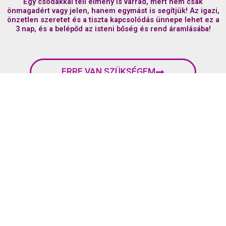
Egy csodákkal teli élmény is várrád, mert nem csak
önmagadért vagy jelen, hanem egymást is segítjük! Az igazi,
önzetlen szeretet és a tiszta kapcsolódás ünnepe lehet ez a
3 nap, és a belépőd az isteni bőség és rend áramlásába!
ERRE VAN SZÜKSÉGEM