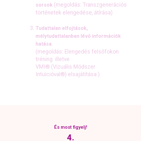
(megoldás:
Transzgenerációs
sorsok
történetek elengedése, átírása)
Tudattalan elfojtások,
mélytudattalanban lévő információk
.
hatása
(megoldás:
Elengedés felsőfokon
tréning
illetve
VMI® (Vizuális Módszer
Intuícióval®) elsajátítása )
És most figyelj!
4.