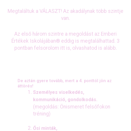
Megtaláltuk a VÁLASZT! Az akadálynak több szintje
van.
Az első három szintre a megoldást az Emberi
Értékek Iskolájában® eddig is megtalálhattad. 3
pontban felsorolom itt is, olvashatod is alább.
De aztán gyere tovább, mert a 4. ponttól jön az
áttörés!
Személyes viselkedés,
kommunikáció, gondolkodás.
(megoldás:
Önismeret felsőfokon
tréning)
Ősi minták,