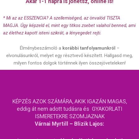
Akár 1-1 napra is jöhetsz, online is!
* Mi az az ESSZENCIA? A szellemiséged, az önvalód TISZTA
MAGJA. Úgy képzeld el, mint egy titkos zsebet valahol benned, ami
az élethez kapott isteni szikrát, a lényegedet rejti.
Élménybeszámoló a
korábbi tanfolyamunkról
–
elvonulásunkról, melyet egy résztvevő készített. Hallgasd meg,
milyen fontos dolgok történnek ilyen összejöveteleken!
KÉPZÉS AZOK SZÁMÁRA, AKIK IGAZÁN MAGAS,
eddig át nem adott tudásra és GYAKORLATI
ISMERETEKRE SZOMJAZNAK
Várnai Myrtill – Blizik Lajos: