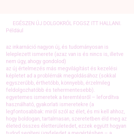
EGÉSZEN ÚJ DOLGOKRÓL FOGSZ ITT HALLANI.
Például
az inkarnáció nagyon új, és tudományosan is
leleplezett ismerete (azaz van is és nincs is, illetve
nem úgy, ahogy gondolod)
az új értelmezés más megvilágítást és kezelési
képletet ad a problémák megoldásához (sokkal
egyszerűbb, érthetőbb, könnyebb, érzelmileg
feldolgozhatóbb és tehermentesebb).
egyetemes ismeretek a teremtésről – lefordítva
használható, gyakorlati ismeretekre (a
legfontosabbak: miről szól az élet, és mi kell ahhoz,
hogy boldogan, tartalmasan, szeretetben éld meg az
életed összes életterületedet, ezzek együtt hogyan
tudod segíteni ügyfeledet a megértésben – a