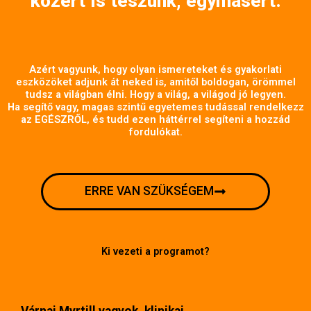
közért is teszünk, egymásért.
Azért vagyunk, hogy olyan ismereteket és gyakorlati
eszközöket adjunk át neked is, amitől boldogan, örömmel
tudsz a világban élni. Hogy a világ, a világod jó legyen.
Ha segítő vagy, magas szintű egyetemes tudással rendelkezz
az EGÉSZRŐL, és tudd ezen háttérrel segíteni a hozzád
fordulókat.
ERRE VAN SZÜKSÉGEM
Ki vezeti a programot?
Várnai Myrtill vagyok, klinikai