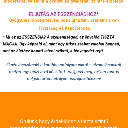
megértése, valamint a gyógyulás gyakorlati szintre emelése.
ELJUTÁS AZ ESSZENCIÁDHOZ*
Gyógyulás, önsegítés, fejlődés új tudati, szellemi síkon
Tisztaság és Kapcsolódás
* Mi az az ESSZENCIA? A szellemiséged, az önvalód TISZTA
MAGJA. Úgy képzeld el, mint egy titkos zsebet valahol benned,
ami az élethez kapott isteni szikrát, a lényegedet rejti.
Élménybeszámoló a korábbi tanfolyamunkról – elvonulásunkról,
melyet egy résztvevő készített. Hallgasd meg, milyen fontos
dolgok történnek ilyen összejöveteleken!
Örülünk, hogy érdeklődsz a tiszta szintű