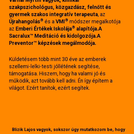
szakpszichológus, közgazdász, felnőtt és
gyermek szakos integratív terapeuta
, az
®
®
Újrahangolás
és a
VMI
módszer megalkotója
®
az
Emberi Értékek Iskolája
alapítója.
A
Sacralux™ Meditáció és kidolgozója.
A
Preventor™ képzések megálmodója.
Küldetésem több mint 30 éve az emberek
szellemi-lelki-testi jóllétének segítése,
támogatása. Hiszem, hogy ha valami jó és
működik, azt tovább kell adni. Én így építem a
világot. Ezért tanítok, ezért segítek.
Blizik Lajos vagyok, sokszor úgy mutatkozom be, hogy