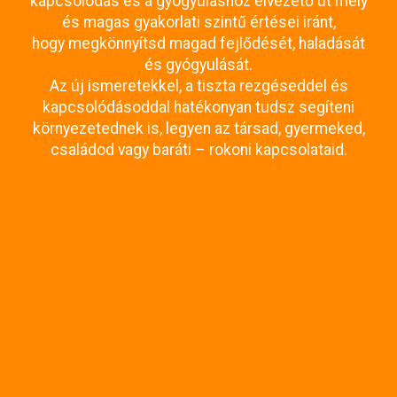
kapcsolódás és a gyógyuláshoz elvezető út mély
és magas gyakorlati szintű értései iránt,
hogy megkönnyítsd magad fejlődését, haladását
és gyógyulását.
Az új ismeretekkel, a tiszta rezgéseddel és
kapcsolódásoddal hatékonyan tudsz segíteni
környezetednek is, legyen az társad, gyermeked,
családod vagy baráti – rokoni kapcsolataid.