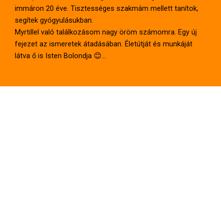
immáron 20 éve. Tisztességes szakmám mellett tanítok,
segítek gyógyulásukban.
Myrtillel való találkozásom nagy öröm számomra. Egy új
fejezet az ismeretek átadásában. Életútját és munkáját
látva ő is Isten Bolondja 😊…
A két tudás (Lajosé és az enyém) összefonódása nagyon
magas ismereteket nyújt azoknak, akik
igaz szellemi tanokra és egyben gyakorlati ismeretekre
vágynak.
Értés, és megoldás. Ez a mottónk. Csodás fúzió, melynek
részese leszel.
Még bizonytalan vagy?
Semmi gond!
Kérd a részletes programtervet vagy írj
nekünk az
oktatas@ertekekiskolaja.hu
email