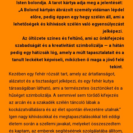
Isten bolondja. A tarot kártya adja meg a jelentését:
„A Bolond kártyán ábrázolt személy vidáman lépdel
előre, pedig éppen egy hegy szélén áll, ami a
lehetőségek és kihívások szélén való egyensúlyozást
jelképezi.
Az öltözete színes és feltűnő, ami az önkifejezés
szabadságát és a kreativitást szimbolizálja — a hátán
pedig egy hátizsák lóg, amely a múlt tapasztalatait és a
tanult leckéket képviseli, miközben ő maga a jövő felé
tekint.
Kezében egy fehér rózsát tart, amely az ártatlanságot,
alázatot és a tisztaságot jelképezi, és egy fehér kutya
társaságában látható, ami a természetes ösztönöket és a
hűséget szimbolizálja. A semmivel sem törődő kifejezés
az arcán és a szakadék szélén táncoló lábak a
kockázatvállalásra és az élet spontán élvezetére utalnak.”
Igen nagy kihívásokkal és megtapasztalásokkal teli eddigi
életem során a szellemi javakat, melyeket összeszedtem
és kaptam, az emberek segítéséének szolgálatába állítom,