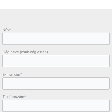
Név*
Cég neve (csak cég estén)
E-mail cím*
Telefonszám*