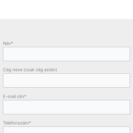
Név*
Cég neve (csak cég estén)
E-mail cím*
Telefonszám*