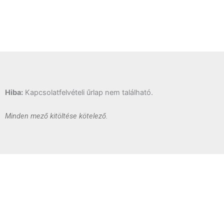
Hiba:
Kapcsolatfelvételi űrlap nem található.
Minden mező kitöltése kötelező.