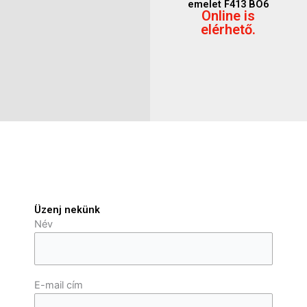
emelet F413 BO6
Online is
elérhető.
Üzenj nekünk
Név
E-mail cím