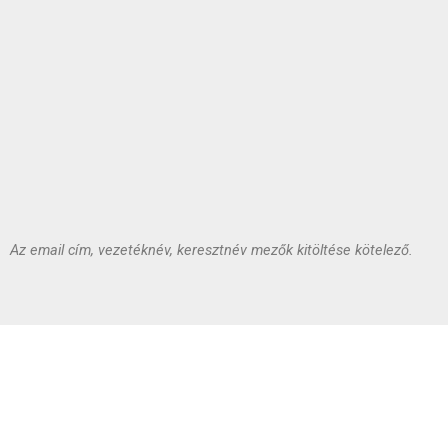
Az email cím, vezetéknév, keresztnév mezők kitöltése kötelező.