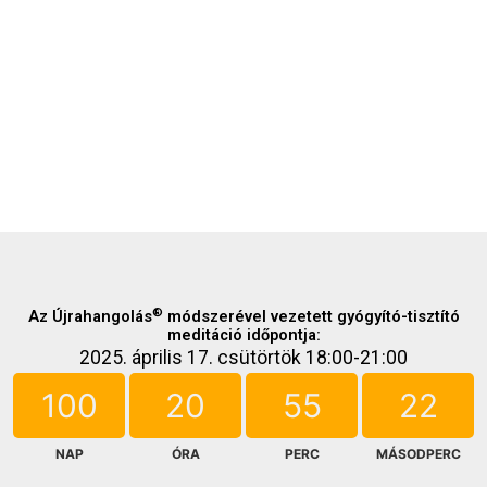
®
Az Újrahangolás
módszerével vezetett gyógyító-tisztító
meditáció időpontja:
2025. április 17. csütörtök 18:00-21:00
100
20
55
22
NAP
ÓRA
PERC
MÁSODPERC