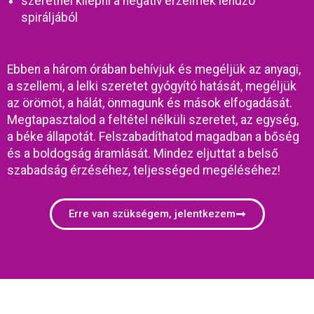
szeretnél kilépni a negatív érzelmek lehúzó
spiráljából
Ebben a három órában behívjuk és megéljük az anyagi,
a szellemi, a lelki szeretet gyógyító hatását, megéljük
az örömöt, a hálát, önmagunk és mások elfogadását.
Megtapasztalod a feltétel nélküli szeretet, az egység,
a béke állapotát. Felszabadíthatod magadban a bőség
és a boldogság áramlását. Mindez eljuttat a belső
szabadság érzéséhez, teljességed megéléséhez!
Erre van szükségem, jelentkezem