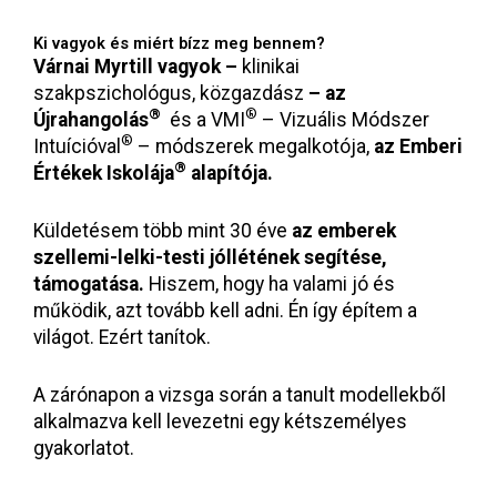
Ki vagyok és miért bízz meg bennem?
Várnai Myrtill vagyok –
klinikai
szakpszichológus, közgazdász
– az
®
®
Újrahangolás
és a VMI
– Vizuális Módszer
®
Intuícióval
– módszerek megalkotója,
az
Emberi
®
Értékek Iskolája
alapítója.
Küldetésem több mint 30 éve
az emberek
szellemi-lelki-testi jóllétének segítése,
támogatása.
Hiszem, hogy ha valami jó és
működik, azt tovább kell adni. Én így építem a
világot. Ezért tanítok.
A zárónapon a vizsga során a tanult modellekből
alkalmazva kell levezetni egy kétszemélyes
gyakorlatot.