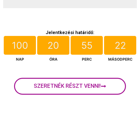
Jelentkezési határidő:
100
20
55
22
NAP
ÓRA
PERC
MÁSODPERC
SZERETNÉK RÉSZT VENNI!