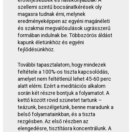
erőteljesebbek és hatékonyabbak! A
szellemi szintű bocsánatkérések oly
magasra tudnak érni, melynek
eredményeképpen az egyéni magánéleti
és szakmai megvalósulások ugrásszerű
formában indulnak be. Többszörös áldást
kapunk életünkhöz és egyéni
fejlődésünkhöz.
További tapasztalatom, hogy mindezek
feltétele a 100%-os tiszta kapcsolódás,
amelyet nem feltétlenül lehet 45-60 perc
alatt elérni. Ezért a meditációs alkalom
során két részre bontjuk a folyamatot. A
kettő között rövid szünetet tartunk –
teázunk, beszélgetünk, benne maradunk a
belső folyamatainkban, és a tiszta
rezgésben. Az első részben az
elengedésre, tisztításra koncentrálunk. A