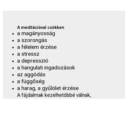
A meditációval csökken
a magányosság
a szorongás
a félelem érzése
a stressz
a depresszió
a hangulati ingadozások
az aggódás
a függőség
a harag, a gyűlölet érzése
A fájdalmak kezelhetőbbé válnak,
katalizálódnak a gyógyulási folyamatok.
Az energiaszint emelkedik.