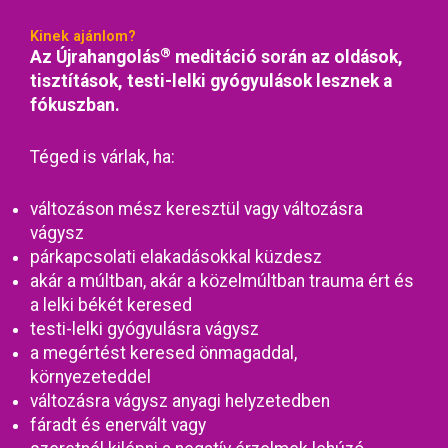
Kinek ajánlom?
®
Az Újrahangolás
meditáció során az oldások,
tisztítások, testi-lelki gyógyulások lesznek a
fókuszban.
Téged is várlak, ha:
változáson mész keresztül vagy változásra
vágysz
párkapcsolati elakadásokkal küzdesz
akár a múltban, akár a közelmúltban trauma ért és
a lelki békét keresed
testi-lelki gyógyulásra vágysz
a megértést keresed önmagaddal,
környezeteddel
változásra vágysz anyagi helyzetedben
fáradt és enervált vagy