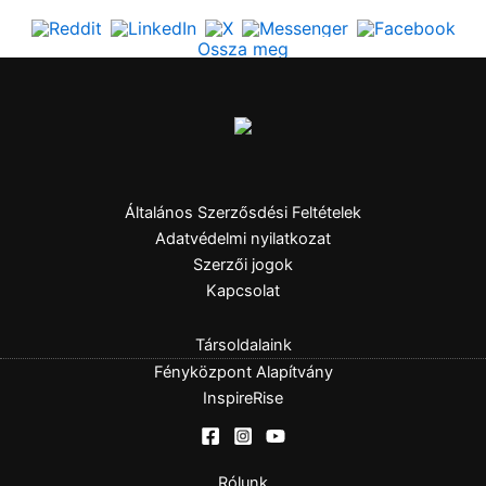
Ossza meg
Általános Szerzősdési Feltételek
Adatvédelmi nyilatkozat
Szerzői jogok
Kapcsolat
Társoldalaink
Fényközpont Alapítvány
InspireRise
Rólunk