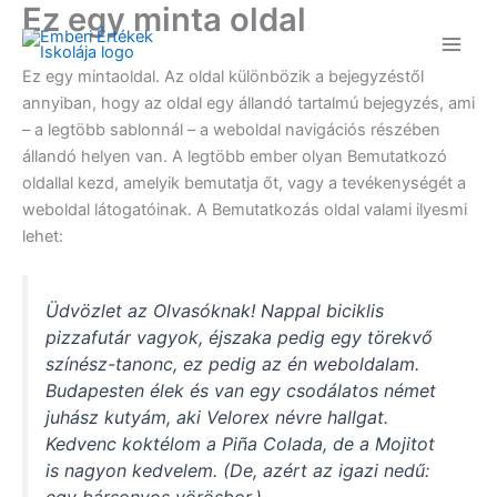
Ez egy minta oldal
Skip
to
content
Ez egy mintaoldal. Az oldal különbözik a bejegyzéstől
annyiban, hogy az oldal egy állandó tartalmú bejegyzés, ami
– a legtöbb sablonnál – a weboldal navigációs részében
állandó helyen van. A legtöbb ember olyan Bemutatkozó
oldallal kezd, amelyik bemutatja őt, vagy a tevékenységét a
weboldal látogatóinak. A Bemutatkozás oldal valami ilyesmi
lehet:
Üdvözlet az Olvasóknak! Nappal biciklis
pizzafutár vagyok, éjszaka pedig egy törekvő
színész-tanonc, ez pedig az én weboldalam.
Budapesten élek és van egy csodálatos német
juhász kutyám, aki Velorex névre hallgat.
Kedvenc koktélom a Piña Colada, de a Mojitot
is nagyon kedvelem. (De, azért az igazi nedű: