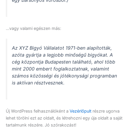
egy bársonyos vörösbor.)
…vagy valami egészen más:
Az XYZ Bigyó Vállalatot 1971-ben alapították,
azóta gyártja a legjobb minőségű bigyókat. A
cég központja Budapesten található, ahol több
mint 2000 embert foglalkoztatnak, valamint
számos közösségi és jótékonysági programban
is aktívan résztvesznek.
Új WordPress felhasználóként a
Vezérlőpult
részre ugorva
lehet törölni ezt az oldalt, és létrehozni egy úja oldalt a saját
tartalmunk részére. Jó szórakozást!